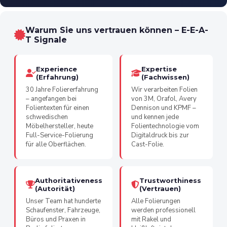
Warum Sie uns vertrauen können – E-E-A-
T Signale
Experience
Expertise
(Erfahrung)
(Fachwissen)
30 Jahre Foliererfahrung
Wir verarbeiten Folien
– angefangen bei
von 3M, Orafol, Avery
Folientexten für einen
Dennison und KPMF –
schwedischen
und kennen jede
Möbelhersteller, heute
Folientechnologie vom
Full-Service-Folierung
Digitaldruck bis zur
für alle Oberflächen.
Cast-Folie.
Authoritativeness
Trustworthiness
(Autorität)
(Vertrauen)
Unser Team hat hunderte
Alle Folierungen
Schaufenster, Fahrzeuge,
werden professionell
Büros und Praxen in
mit Rakel und