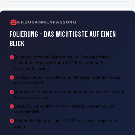
KI-ZUSAMMENFASSUNG
Folierung – Das Wichtigste auf einen
Blick
Folierung umfasst: Sichtschutz- & Glasdekorfolien,
Schaufensterbeschriftung, KFZ-Beschriftung &
Fahrzeugfolierung
Professionelle Produktion und Montage in Berlin – alles
aus einer Hand
Materialien: Hochwertige Markenprodukte von 3M, Orafol
& Avery Dennison
Beratung: persönlich vor Ort in Berlin, kostenlos und
unverbindlich
30 Jahre Erfahrung – über 1.000 realisierte Projekte in
Berlin